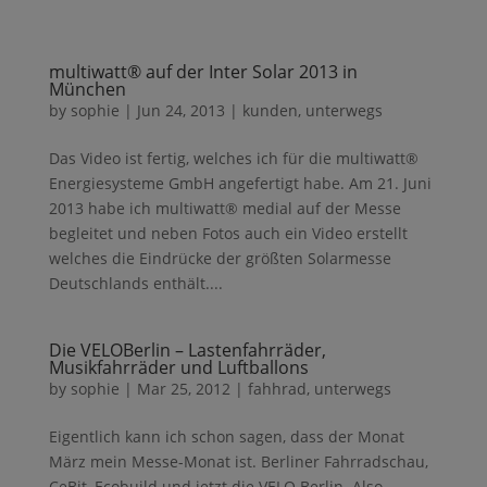
multiwatt® auf der Inter Solar 2013 in
München
by
sophie
|
Jun 24, 2013
|
kunden
,
unterwegs
Das Video ist fertig, welches ich für die multiwatt®
Energiesysteme GmbH angefertigt habe. Am 21. Juni
2013 habe ich multiwatt® medial auf der Messe
begleitet und neben Fotos auch ein Video erstellt
welches die Eindrücke der größten Solarmesse
Deutschlands enthält....
Die VELOBerlin – Lastenfahrräder,
Musikfahrräder und Luftballons
by
sophie
|
Mar 25, 2012
|
fahhrad
,
unterwegs
Eigentlich kann ich schon sagen, dass der Monat
März mein Messe-Monat ist. Berliner Fahrradschau,
CeBit, Ecobuild und jetzt die VELO Berlin. Also